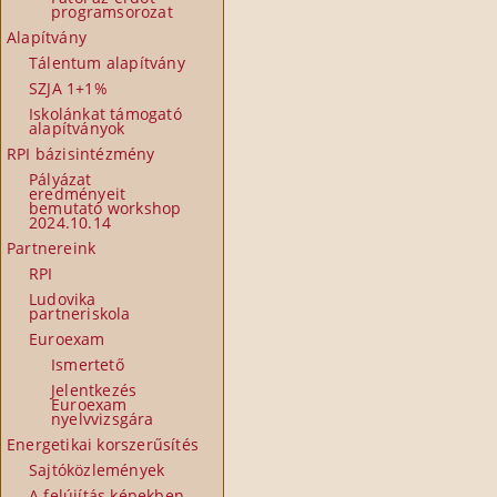
programsorozat
Alapítvány
Tálentum alapítvány
SZJA 1+1%
Iskolánkat támogató
alapítványok
RPI bázisintézmény
Pályázat
eredményeit
bemutató workshop
2024.10.14
Partnereink
RPI
Ludovika
partneriskola
Euroexam
Ismertető
Jelentkezés
Euroexam
nyelvvizsgára
Energetikai korszerűsítés
Sajtóközlemények
A felújítás képekben