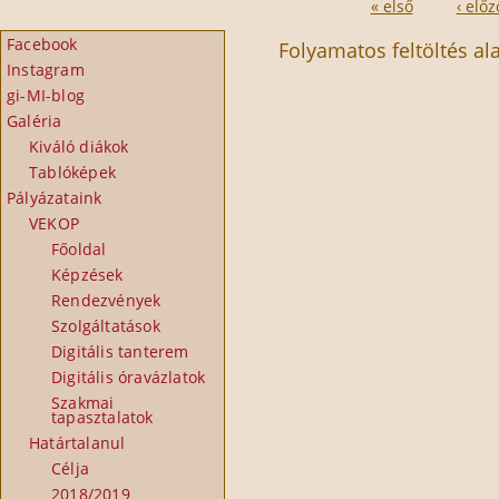
« első
‹ előz
Oldalak
Facebook
Folyamatos feltöltés alat
Instagram
gi-MI-blog
Galéria
Kiváló diákok
Tablóképek
Pályázataink
VEKOP
Főoldal
Képzések
Rendezvények
Szolgáltatások
Digitális tanterem
Digitális óravázlatok
Szakmai
tapasztalatok
Határtalanul
Célja
2018/2019