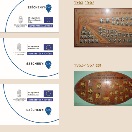
1963
-
1967
1963
-
1967
esti