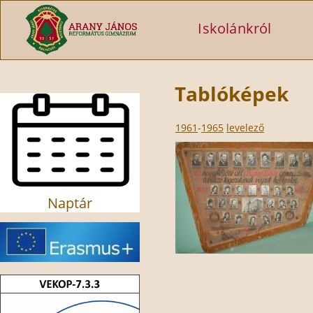
Ugrás a tartalomra
Iskolánkról
Tablóképek
1961
-
1965
levelező
Naptár