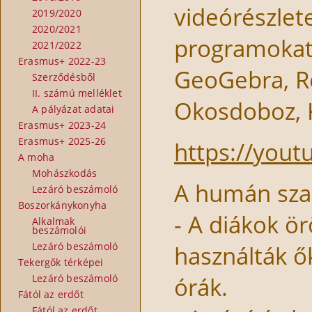
videórészlet
2019/2020
2020/2021
programokat,
2021/2022
Erasmus+ 2022-23
GeoGebra, R
Szerződésből
II. számú melléklet
Okosdoboz, 
A pályázat adatai
Erasmus+ 2023-24
Erasmus+ 2025-26
https://yout
A moha
Mohászkodás
A humán sza
Lezáró beszámoló
Boszorkánykonyha
- A diákok ö
Alkalmak
beszámolói
Lezáró beszámoló
használták ők
Tekergők térképei
órák.
Lezáró beszámoló
Fától az erdőt
Fától az erdőt