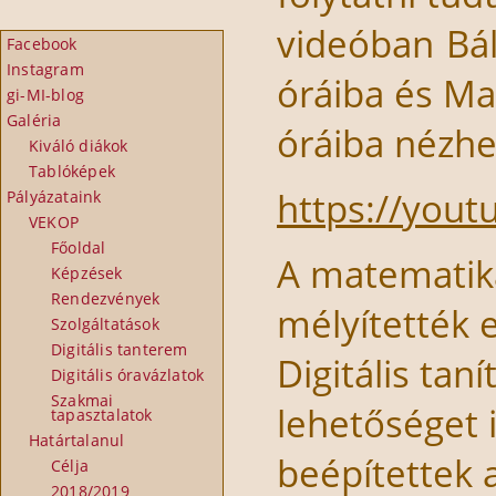
videóban Báli
Facebook
Instagram
óráiba és Ma
gi-MI-blog
Galéria
óráiba nézhe
Kiváló diákok
Tablóképek
https://you
Pályázataink
VEKOP
Főoldal
A matematika
Képzések
Rendezvények
mélyítették
Szolgáltatások
Digitális tanterem
Digitális tan
Digitális óravázlatok
Szakmai
lehetőséget 
tapasztalatok
Határtalanul
beépítettek 
Célja
2018/2019