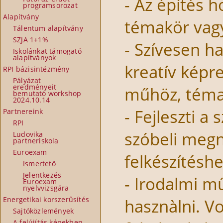
- Az építés 
programsorozat
Alapítvány
témakör vagy
Tálentum alapítvány
SZJA 1+1%
- Szívesen ha
Iskolánkat támogató
alapítványok
kreatív képr
RPI bázisintézmény
Pályázat
eredményeit
műhöz, témak
bemutató workshop
2024.10.14
- Fejleszti a
Partnereink
RPI
szóbeli megn
Ludovika
partneriskola
Euroexam
felkészítéshe
Ismertető
Jelentkezés
- Irodalmi m
Euroexam
nyelvvizsgára
Energetikai korszerűsítés
hasznàlni. Vo
Sajtóközlemények
A felújítás képekben