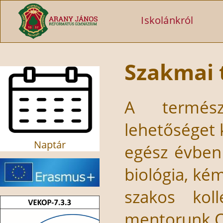
Ugrás a tartalomra
Iskolánkról
Szakmai 
A termész
lehetőséget 
Naptár
egész évben
biológia, kém
szakos koll
mentorunk C