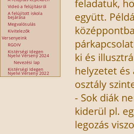
feladatuk, h
Videó a felújításról
együtt. Példá
A felújított iskola
bejárása
Megvalósulás
középpontban
Kivitelezők
Versenyeink
párkapcsolati
RGOIV
Kistérségi Idegen
ki és illuszt
Nyelvi Verseny 2024
Nevezési lap
helyzetet és
Kistérségi Idegen
Nyelvi Verseny 2022
osztály szint
- Sok diák n
kiderül pl. e
legozás viszo