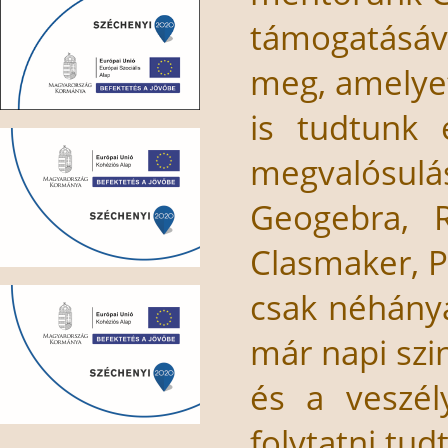
támogatásá
meg, amelye
is tudtunk 
megvalósulá
Geogebra, R
Clasmaker, P
csak néhánya
már napi szi
és a veszél
folytatni tud