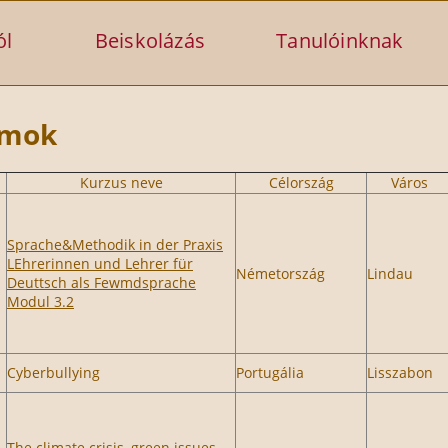
ól
Beiskolázás
Tanulóinknak
amok
Kurzus neve
Célország
Város
Sprache&Methodik in der Praxis
LEhrerinnen und Lehrer für
Németország
Lindau
Deuttsch als Fewmdsprache
Modul 3.2
Cyberbullying
Portugália
Lisszabon
The climate crisis, green issues