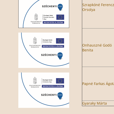
Szrapkóné Ferenc
Orsolya
Onhauszné Godó
Benita
Papné Farkas Ágot
Gyaraky Márta