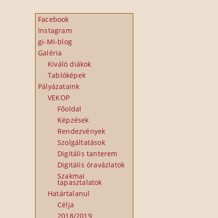
Facebook
Instagram
gi-MI-blog
Galéria
Kiváló diákok
Tablóképek
Pályázataink
VEKOP
Főoldal
Képzések
Rendezvények
Szolgáltatások
Digitális tanterem
Digitális óravázlatok
Szakmai
tapasztalatok
Határtalanul
Célja
2018/2019