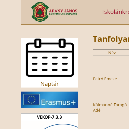
Ugrás a tartalomra
Iskolánkr
Tanfoly
Név
Petró Emese
Naptár
Kálmánné Faragó
Adél