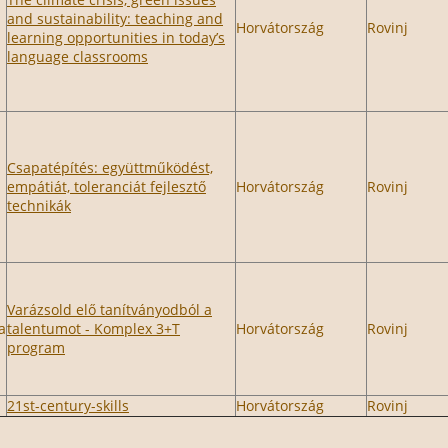
z
and sustainability: teaching and
Horvátország
Rovinj
learning opportunities in today’s
language classrooms
Csapatépítés: együttműködést,
empátiát, toleranciát fejlesztő
Horvátország
Rovinj
technikák
Varázsold elő tanítványodból a
a
talentumot - Komplex 3+T
Horvátország
Rovinj
program
21st-century-skills
Horvátország
Rovinj