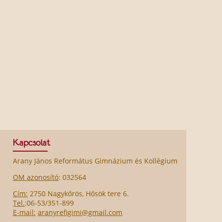
Kapcsolat
Arany János Református Gimnázium és Kollégium
OM azonosító
: 032564
Cím:
2750 Nagykőrös, Hősök tere 6.
Tel.
:06-53/351-899
E-mail:
aranyrefigimi@gmail.com