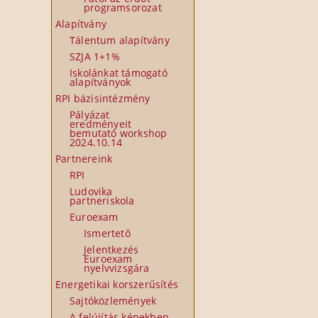
programsorozat
Alapítvány
Tálentum alapítvány
SZJA 1+1%
Iskolánkat támogató
alapítványok
RPI bázisintézmény
Pályázat
eredményeit
bemutató workshop
2024.10.14
Partnereink
RPI
Ludovika
partneriskola
Euroexam
Ismertető
Jelentkezés
Euroexam
nyelvvizsgára
Energetikai korszerűsítés
Sajtóközlemények
A felújítás képekben