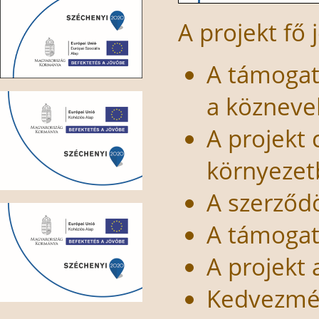
A projekt fő 
A támogatá
a közneve
A projekt 
környezet
A szerződ
A támogat
A projekt
Kedvezmé