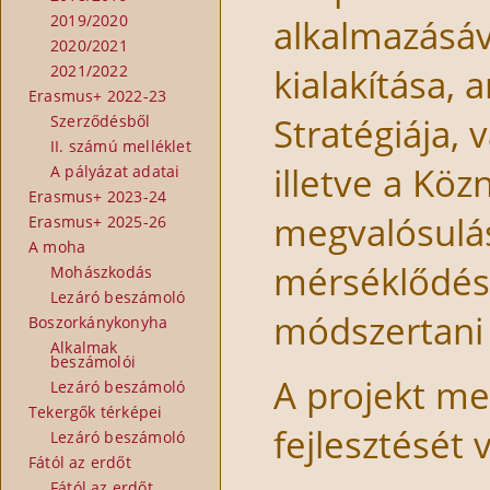
2019/2020
alkalmazásáv
2020/2021
kialakítása, 
2021/2022
Erasmus+ 2022-23
Stratégiája,
Szerződésből
II. számú melléklet
illetve a Köz
A pályázat adatai
Erasmus+ 2023-24
megvalósulás
Erasmus+ 2025-26
A moha
mérséklődésé
Mohászkodás
Lezáró beszámoló
módszertani 
Boszorkánykonyha
Alkalmak
beszámolói
A projekt me
Lezáró beszámoló
Tekergők térképei
fejlesztését v
Lezáró beszámoló
Fától az erdőt
Fától az erdőt