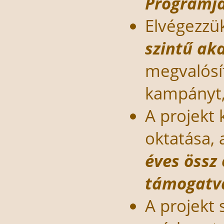
Programj
Elvégezzü
szintű ak
megvalósí
kampányt, 
A projekt 
oktatása,
éves össz
támogatv
A projekt