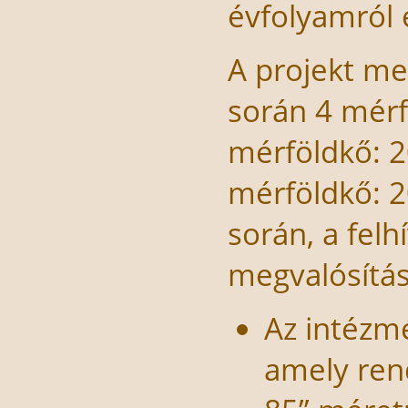
évfolyamról 
A projekt me
során 4 mérfö
mérföldkő: 20
mérföldkő: 2
során, a fel
megvalósítás
Az intéz
amely rend