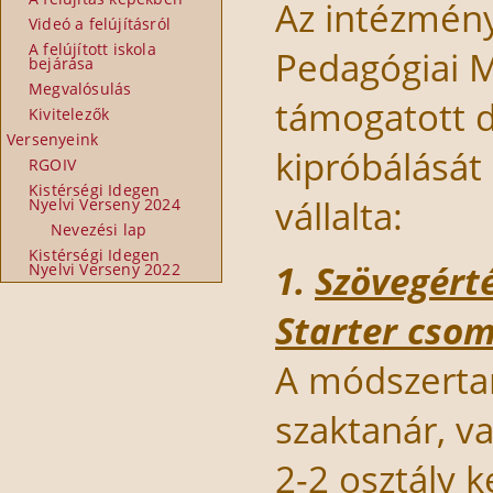
Az intézmény 
Videó a felújításról
A felújított iskola
Pedagógiai M
bejárása
Megvalósulás
támogatott d
Kivitelezők
Versenyeink
kipróbálását
RGOIV
Kistérségi Idegen
vállalta:
Nyelvi Verseny 2024
Nevezési lap
Kistérségi Idegen
1.
Szövegért
Nyelvi Verseny 2022
Starter cso
A módszerta
szaktanár, v
2-2 osztály 