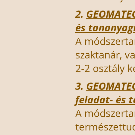
2.
GEOMATECH
és tananyag
A módszerta
szaktanár, v
2-2 osztály 
3.
GEOMATECH
feladat- és
A módszerta
természettud