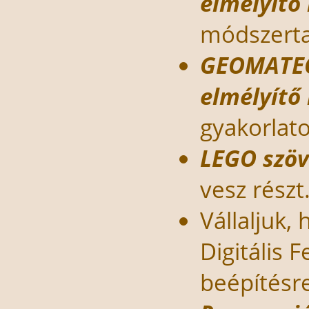
elmélyítő
módszerta
GEOMATEC
elmélyítő
gyakorlato
LEGO szöv
vesz részt
Vállaljuk
Digitális 
beépítésre