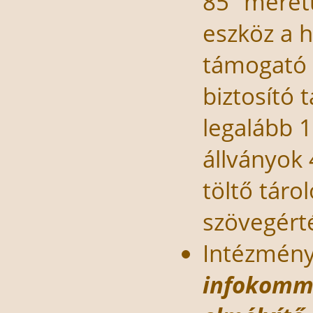
85” méretű
eszköz a 
támogató 
biztosító 
legalább 1
állványok 
töltő táro
szövegért
Intézmény
infokommu