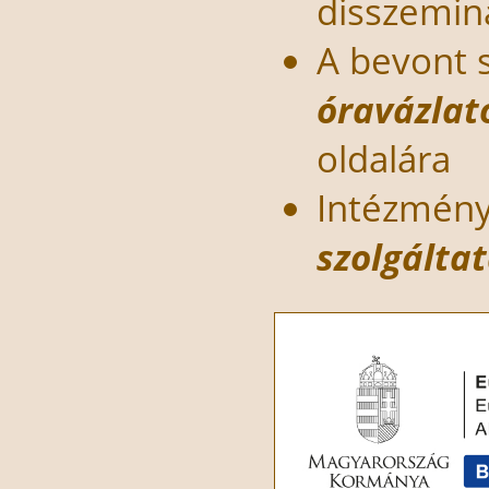
disszemin
A bevont 
óravázlat
oldalára
Intézményi
szolgálta