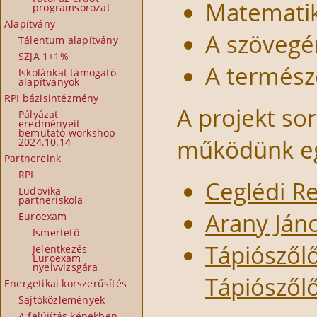
Matematik
programsorozat
Alapítvány
A szövegé
Tálentum alapítvány
SZJA 1+1%
A termés
Iskolánkat támogató
alapítványok
RPI bázisintézmény
A projekt so
Pályázat
eredményeit
bemutató workshop
működünk eg
2024.10.14
Partnereink
RPI
Ceglédi Re
Ludovika
partneriskola
Arany Ján
Euroexam
Ismertető
Tápiószőlő
Jelentkezés
Euroexam
nyelvvizsgára
Tápiószől
Energetikai korszerűsítés
Sajtóközlemények
A felújítás képekben