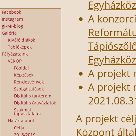
Egyházköz
Facebook
A konzorc
Instagram
gi-MI-blog
Reformátu
Galéria
Kiváló diákok
Tápiószőlő
Tablóképek
Pályázataink
Egyházköz
VEKOP
Főoldal
A projekt
Képzések
Rendezvények
A projekt 
Szolgáltatások
Digitális tanterem
2021.08.3
Digitális óravázlatok
Szakmai
tapasztalatok
A projekt cél
Határtalanul
Célja
Központ álta
2018/2019