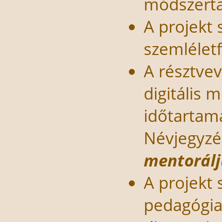
módszert
A projekt
szemlélet
A résztvev
digitális 
időtartama
Névjegyzé
mentorál
A projekt
pedagógia