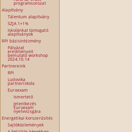
programsorozat
Alapítvány
Tálentum alapítvány
SZJA 1+1%
Iskolánkat támogató
alapítványok
RPI bázisintézmény
Pályázat
eredményeit
bemutató workshop
2024.10.14
Partnereink
RPI
Ludovika
partneriskola
Euroexam
Ismertető
Jelentkezés
Euroexam
nyelvvizsgára
Energetikai korszerűsítés
Sajtóközlemények
A felújítás képekben