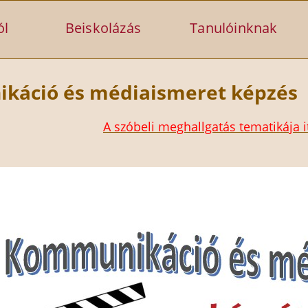
ól
Beiskolázás
Tanulóinknak
káció és médiaismeret képzés
A szóbeli meghallgatás tematikája it