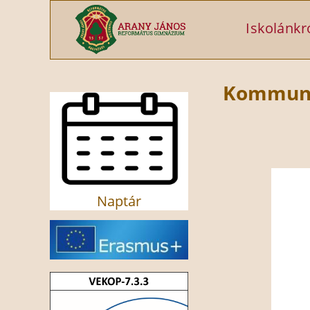
Ugrás a tartalomra
Iskolánkr
Kommuni
Naptár