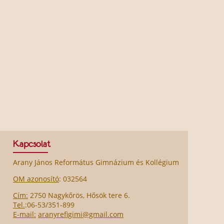
Kapcsolat
Arany János Református Gimnázium és Kollégium
OM azonosító
: 032564
Cím:
2750 Nagykőrös, Hősök tere 6.
Tel.
:06-53/351-899
E-mail:
aranyrefigimi@gmail.com