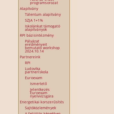
programsorozat
Alapítvány
Tálentum alapítvány
SZJA 1+1%
Iskolánkat támogató
alapítványok
RPI bázisintézmény
Pályázat
eredményeit
bemutató workshop
2024.10.14
Partnereink
RPI
Ludovika
partneriskola
Euroexam
Ismertető
Jelentkezés
Euroexam
nyelvvizsgára
Energetikai korszerűsítés
Sajtóközlemények
A felújítás képekben