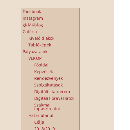
Facebook
Instagram
gi-MI-blog
Galéria
Kiváló diákok
Tablóképek
Pályázataink
VEKOP
Főoldal
Képzések
Rendezvények
Szolgáltatások
Digitális tanterem
Digitális óravázlatok
Szakmai
tapasztalatok
Határtalanul
Célja
2018/2019