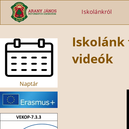
Ugrás a tartalomra
Iskolánkról
Iskolánk
videók
Naptár