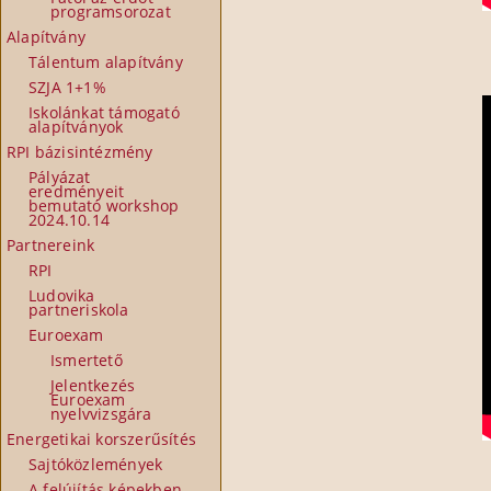
programsorozat
Alapítvány
Tálentum alapítvány
SZJA 1+1%
Iskolánkat támogató
alapítványok
RPI bázisintézmény
Pályázat
eredményeit
bemutató workshop
2024.10.14
Partnereink
RPI
Ludovika
partneriskola
Euroexam
Ismertető
Jelentkezés
Euroexam
nyelvvizsgára
Energetikai korszerűsítés
Sajtóközlemények
A felújítás képekben