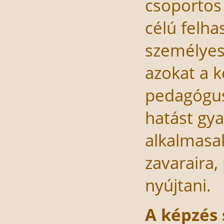
csoportos 
célú felha
személyes
azokat a k
pedagógus
hatást gya
alkalmasak
zavaraira
nyújtani.
A képzés 