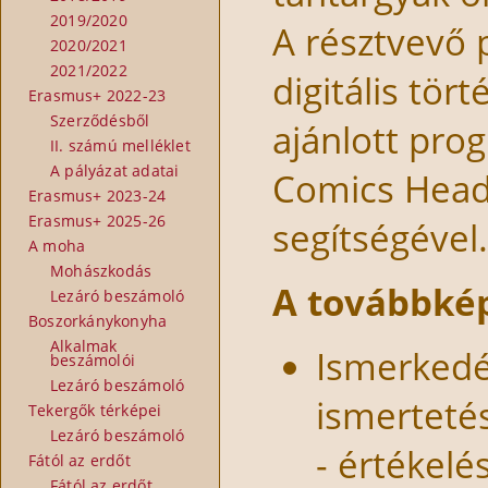
2019/2020
A résztvevő
2020/2021
2021/2022
digitális tö
Erasmus+ 2022-23
Szerződésből
ajánlott pro
II. számú melléklet
A pályázat adatai
Comics Head)
Erasmus+ 2023-24
Erasmus+ 2025-26
segítségével.
A moha
Mohászkodás
A továbbkép
Lezáró beszámoló
Boszorkánykonyha
Alkalmak
Ismerkedé
beszámolói
Lezáró beszámoló
ismerteté
Tekergők térképei
Lezáró beszámoló
- értékelé
Fától az erdőt
Fától az erdőt