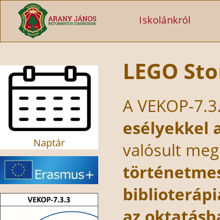
Ugrás a tartalomra
Iskolánkról
LEGO Sto
A VEKOP-7.3
esélyekkel 
Naptár
valósult me
történetme
biblioterápi
az oktatásb