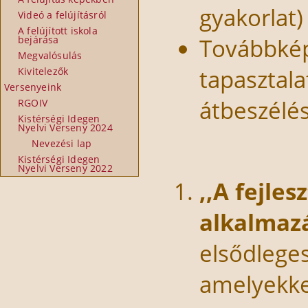
gyakorlat)
Videó a felújításról
A felújított iskola
Továbbkép
bejárása
Megvalósulás
tapasztala
Kivitelezők
Versenyeink
átbeszélé
RGOIV
Kistérségi Idegen
Nyelvi Verseny 2024
Nevezési lap
Kistérségi Idegen
Nyelvi Verseny 2022
,,A fejles
alkalmaz
elsődlege
amelyekke