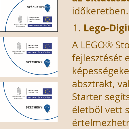
időkeretben.
Lego-Digi
A LEGO® Stor
fejlesztését 
képességeket
absztrakt, va
Starter segí
életből vett 
értelmezhetn