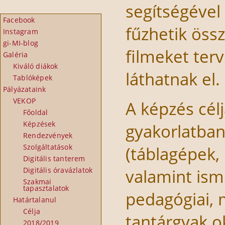
segítségével 
Facebook
fűzhetik öss
Instagram
gi-MI-blog
filmeket terv
Galéria
Kiváló diákok
láthatnak el.
Tablóképek
Pályázataink
VEKOP
A képzés cél
Főoldal
Képzések
gyakorlatban
Rendezvények
Szolgáltatások
(táblagépek, 
Digitális tanterem
valamint ism
Digitális óravázlatok
Szakmai
tapasztalatok
pedagógiai, 
Határtalanul
Célja
tantárgyak o
2018/2019