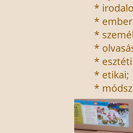
* irodalo
* emberi
* személy
* olvasás
* esztéti
* etikai;
* módsze