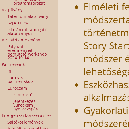
Elméleti f
programsorozat
Alapítvány
módszertan
Tálentum alapítvány
SZJA 1+1%
történetm
Iskolánkat támogató
alapítványok
RPI bázisintézmény
Story Sta
Pályázat
eredményeit
bemutató workshop
módszer és
2024.10.14
Partnereink
lehetősége
RPI
Ludovika
Eszközhas
partneriskola
Euroexam
alkalmazá
Ismertető
Jelentkezés
Euroexam
Gyakorlati
nyelvvizsgára
Energetikai korszerűsítés
módszerén
Sajtóközlemények
A felújítás képekben