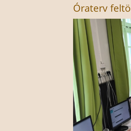
Óraterv feltö