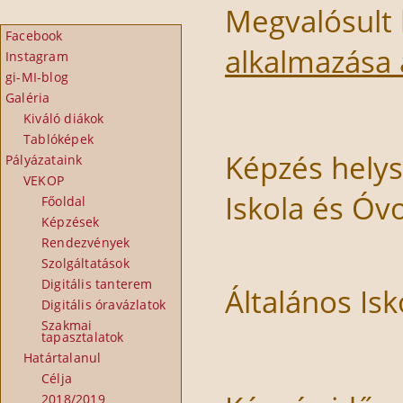
Megvalósult
Facebook
alkalmazása
Instagram
gi-MI-blog
Galéria
Kiváló diákok
Tablóképek
Képzés helys
Pályázataink
VEKOP
Iskola és Óv
Főoldal
Képzések
Rendezvények
Nagykőr
Szolgáltatások
Digitális tanterem
Általános Is
Digitális óravázlatok
Szakmai
tapasztalatok
Határtalanul
Célja
2018/2019