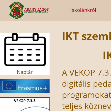
Ugrás a tartalomra
Iskolánkról
IKT szem
I
A VEKOP 7.3
Naptár
digitális pe
programokat 
teljes köznev