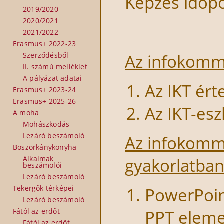
Képzés időpo
2019/2020
2020/2021
2021/2022
Erasmus+ 2022-23
Szerződésből
Az infokommu
II. számú melléklet
A pályázat adatai
Az IKT ér
Erasmus+ 2023-24
Erasmus+ 2025-26
Az IKT-es
A moha
Mohászkodás
Lezáró beszámoló
Az infokommu
Boszorkánykonyha
Alkalmak
gyakorlatba
beszámolói
Lezáró beszámoló
Tekergők térképei
PowerPoin
Lezáró beszámoló
Fától az erdőt
PPT eleme
Fától az erdőt