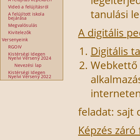
legelterje
Videó a felújításról
tanulási 
A felújított iskola
bejárása
Megvalósulás
A digitális p
Kivitelezők
Versenyeink
RGOIV
Digitális 
Kistérségi Idegen
Nyelvi Verseny 2024
Webkettő m
Nevezési lap
Kistérségi Idegen
alkalmazás
Nyelvi Verseny 2022
interneten
feladat: saj
Képzés záró 