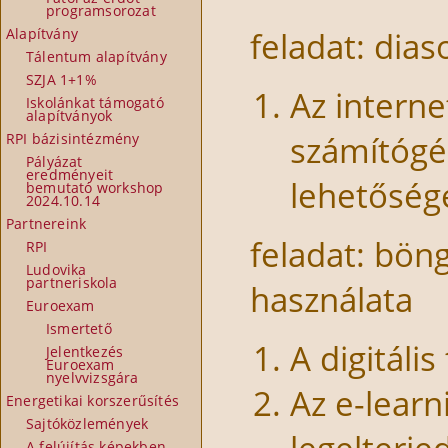
programsorozat
Alapítvány
feladat: dias
Tálentum alapítvány
SZJA 1+1%
Az interne
Iskolánkat támogató
alapítványok
számítógé
RPI bázisintézmény
Pályázat
eredményeit
lehetőség
bemutató workshop
2024.10.14
Partnereink
feladat: böng
RPI
Ludovika
partneriskola
használata
Euroexam
Ismertető
A digitális
Jelentkezés
Euroexam
nyelvvizsgára
Az e-lear
Energetikai korszerűsítés
Sajtóközlemények
A felújítás képekben