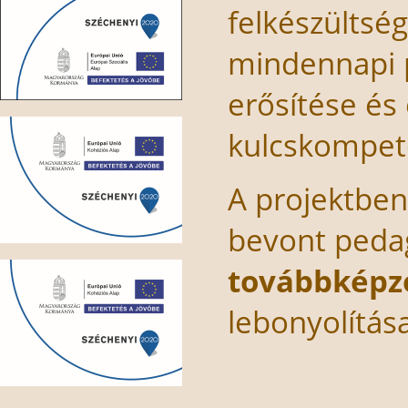
felkészültsé
mindennapi p
erősítése és 
kulcskompete
A projektben
bevont peda
továbbképz
lebonyolítása