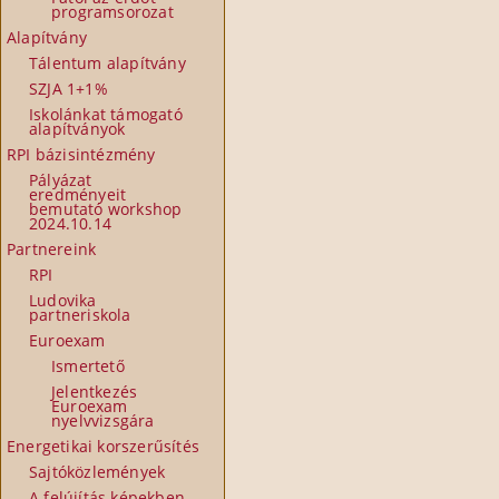
programsorozat
Alapítvány
Tálentum alapítvány
SZJA 1+1%
Iskolánkat támogató
alapítványok
RPI bázisintézmény
Pályázat
eredményeit
bemutató workshop
2024.10.14
Partnereink
RPI
Ludovika
partneriskola
Euroexam
Ismertető
Jelentkezés
Euroexam
nyelvvizsgára
Energetikai korszerűsítés
Sajtóközlemények
A felújítás képekben