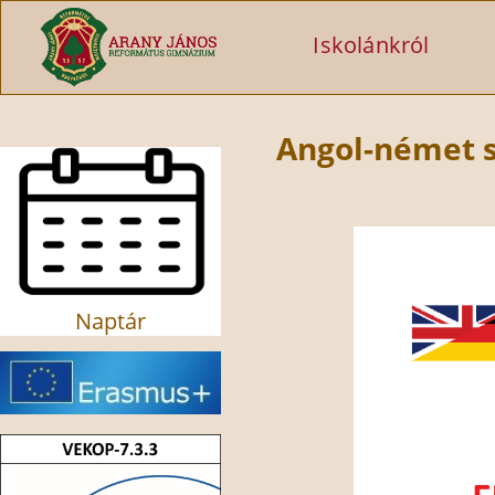
Ugrás a tartalomra
Iskolánkról
Angol-német s
Naptár