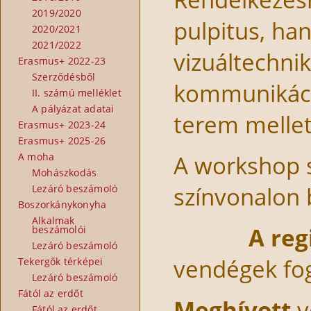
2019/2020
pulpitus, ha
2020/2021
2021/2022
vizuáltechnik
Erasmus+ 2022-23
Szerződésből
kommunikáció
II. számú melléklet
A pályázat adatai
terem mellet
Erasmus+ 2023-24
Erasmus+ 2025-26
A workshop s
A moha
Mohászkodás
színvonalon bi
Lezáró beszámoló
Boszorkánykonyha
Alkalmak
A reg
beszámolói
Lezáró beszámoló
vendégek fog
Tekergők térképei
Lezáró beszámoló
Fától az erdőt
Meghívott
v
Fától az erdőt