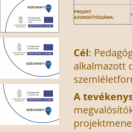
PROJEKT
AZONOSÍTÓSZÁMA:
Cél
: Pedagóg
alkalmazott d
szemléletfo
A tevékenys
megvalósítók
projektmene