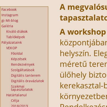
A megvalósu
Facebook
tapasztalat
Instagram
gi-MI-blog
Galéria
A workshop
Kiváló diákok
Tablóképek
központjába
Pályázataink
VEKOP
helyszín. El
Főoldal
Képzések
méretű tere
Rendezvények
Szolgáltatások
ülőhely bizto
Digitális tanterem
Digitális óravázlatok
kerekasztal-b
Szakmai
tapasztalatok
környezetben
Határtalanul
Célja
Rendelkezésre
2018/2019