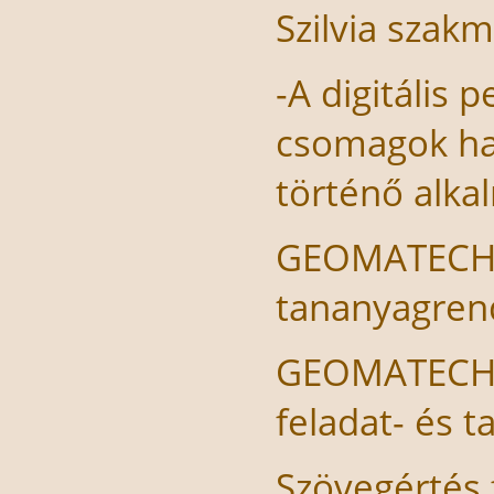
Szilvia szak
-A digitális 
csomagok has
történő alkal
GEOMATECH – 
tananyagren
GEOMATECH – 
feladat- és 
Szövegértés 