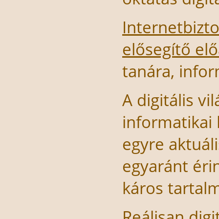
Internetbizt
elősegítő el
tanára, infor
A digitális v
informatikai
egyre aktuáli
egyaránt érin
káros tartal
Reálisan dig