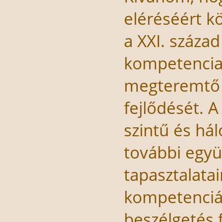
eléréséért k
a XXI. száza
kompetenciaf
megteremtő i
fejlődését. 
szintű és há
további egy
tapasztalatai
kompetenciái
beszélgetés 