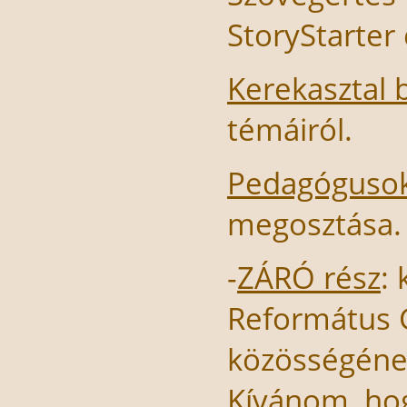
StoryStarter
Kerekasztal 
témáiról.
Pedagógusok 
megosztása.
-
ZÁRÓ rész
:
Református 
közösségéne
Kívánom, hog