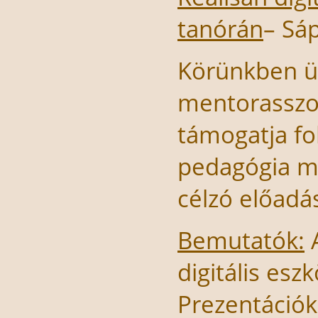
tanórán
– Sá
Körünkben üd
mentorasszon
támogatja fo
pedagógia mó
célzó előadá
Bemutatók:
A
digitális es
Prezentációk