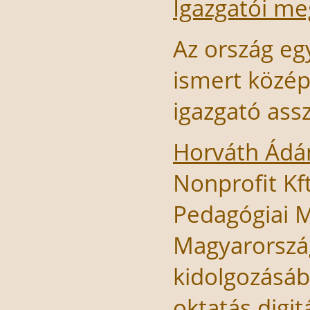
Igazgatói m
Az ország eg
ismert közép
igazgató ass
Horváth Ád
Nonprofit Kf
Pedagógiai M
Magyarország
kidolgozásáb
oktatás digit