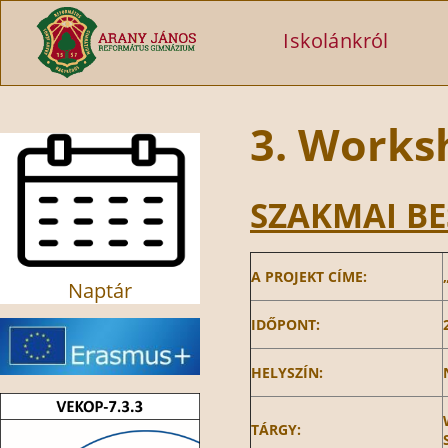
Ugrás a tartalomra
Iskolánkról
3. Works
SZAKMAI B
A PROJEKT CÍME:
Naptár
IDŐPONT:
HELYSZÍN:
TÁRGY: