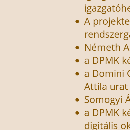
igazgatóhe
A projekt
rendszerg
Németh An
a DPMK ké
a Domini C
Attila ura
Somogyi Ág
a DPMK ké
digitális o