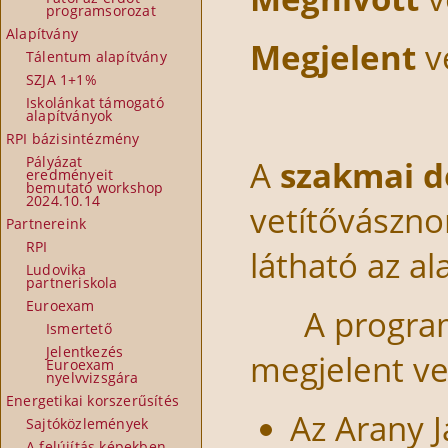
programsorozat
Alapítvány
Megjelent
v
Tálentum alapítvány
SZJA 1+1%
Iskolánkat támogató
alapítványok
RPI bázisintézmény
Pályázat
A
szakmai d
eredményeit
bemutató workshop
2024.10.14
vetítővászno
Partnereink
RPI
látható az a
Ludovika
partneriskola
Euroexam
A program k
Ismertető
Jelentkezés
megjelent v
Euroexam
nyelvvizsgára
Energetikai korszerűsítés
Az Arany 
Sajtóközlemények
A felújítás képekben