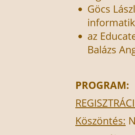
Göcs Lász
informatik
az Educat
Balázs An
PROGRAM:
REGISZTRÁC
Köszöntés:
N