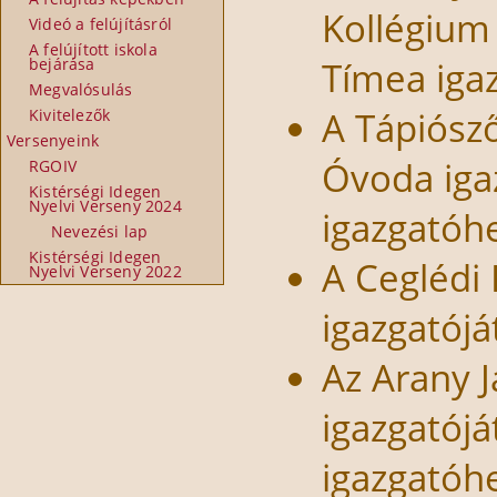
Kollégium 
Videó a felújításról
A felújított iskola
Tímea iga
bejárása
Megvalósulás
A Tápiósző
Kivitelezők
Versenyeink
Óvoda igaz
RGOIV
Kistérségi Idegen
Nyelvi Verseny 2024
igazgatóhe
Nevezési lap
Kistérségi Idegen
A Ceglédi
Nyelvi Verseny 2022
igazgatójá
Az Arany 
igazgatójá
igazgatóhe